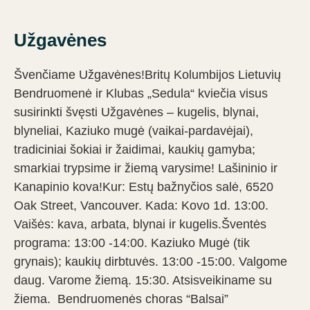
Užgavėnes
Švenčiame Užgavėnes!Britų Kolumbijos Lietuvių
Bendruomenė ir Klubas „Sedula“ kviečia visus
susirinkti švęsti Užgavėnes – kugelis, blynai,
blyneliai, Kaziuko mugė (vaikai-pardavėjai),
tradiciniai šokiai ir žaidimai, kaukių gamyba;
smarkiai trypsime ir žiemą varysime! Lašininio ir
Kanapinio kova!Kur: Estų bažnyčios salė, 6520
Oak Street, Vancouver. Kada: Kovo 1d. 13:00.
Vaišės: kava, arbata, blynai ir kugelis.Šventės
programa: 13:00 -14:00. Kaziuko Mugė (tik
grynais); kaukių dirbtuvės. 13:00 -15:00. Valgome
daug. Varome žiemą. 15:30. Atsisveikiname su
žiema. Bendruomenės choras “Balsai”