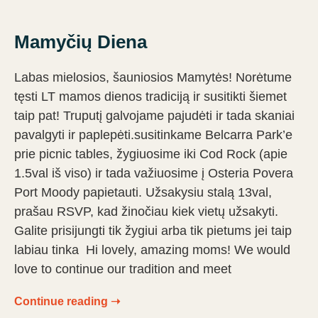
Mamyčių Diena
Labas mielosios, šauniosios Mamytės! Norėtume
tęsti LT mamos dienos tradiciją ir susitikti šiemet
taip pat! Truputį galvojame pajudėti ir tada skaniai
pavalgyti ir paplepėti.susitinkame Belcarra Park’e
prie picnic tables, žygiuosime iki Cod Rock (apie
1.5val iš viso) ir tada važiuosime į Osteria Povera
Port Moody papietauti. Užsakysiu stalą 13val,
prašau RSVP, kad žinočiau kiek vietų užsakyti.
Galite prisijungti tik žygiui arba tik pietums jei taip
labiau tinka Hi lovely, amazing moms! We would
love to continue our tradition and meet
Continue reading ➝