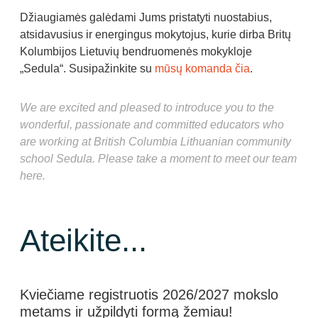
Džiaugiamės galėdami Jums pristatyti nuostabius,
atsidavusius ir energingus mokytojus, kurie dirba Britų
Kolumbijos Lietuvių bendruomenės mokykloje
„
Sedula
“.
Susipažinkite su
mūsų komanda čia
.
We are excited and pleased to introduce you to the
wonderful, passionate and committed educators who
are working at British Columbia Lithuanian community
school Sedula. Please take a moment to
meet our team
here
.
Ateikite...
Kviečiame registruotis 2026/2027 mokslo
metams ir užpildyti formą žemiau!