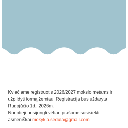
Kviečiame registruotis 2026/2027 mokslo metams ir
užpildyti formą žemiau! Registracija bus uždaryta
Rugpjūčio 1d., 2026m.
Norintieji prisijungti vėliau prašome susisiekti
asmeniškai
mokykla.sedula@gmail.com